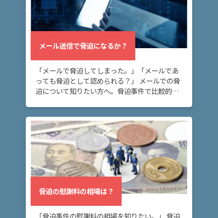
み
ネッ
メール送信で脅迫になるか？
トの
書込
で脅
「メールで脅迫してしまった。」「メールであ
迫に
っても脅迫として認められる？」 メールでの脅
なる
迫について知りたい方へ。脅迫事件で比較的多
か？
い態様として、メールがあります。メールは証
拠に残り言い逃れできないため、メールが脅迫
になるリ […]
メー
ル送
信で
脅迫
にな
る
か？
脅迫の慰謝料の相場は？
「脅迫事件の慰謝料の相場を知りたい。」 脅迫