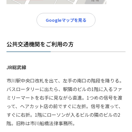
メールで相談予約
LINEで相談案内
Googleマップを見る
脅
公共交通機関をご利用の方
迫
事
件
で
JR総武線
お
悩
市川駅中央口改札を出て、左手の南口の階段を降りる。
み
バスロータリーに出たら、駅隣のビルの1階に入るファ
な
ミリーマートを右手に見ながら直進。1つめの信号を渡
ら
お
って、ヘアカット店の前ですぐに左折。信号を渡って、
電
すぐに右折。1階にローソンが入るビルの隣のビルの2
話
階。旧称は市川船橋法律事務所。
を