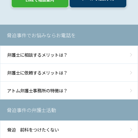
介
解
決
脅迫事件でお悩みならお電話を
事
例
と
弁護士に相談するメリットは？
実
績
弁護士に依頼するメリットは？
弁
護
アトム弁護士事務所の特徴は？
士
費
用
脅迫事件の弁護士活動
脅迫 前科をつけたくない
地
図・