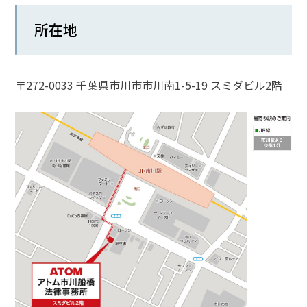
話
所在地
を
か
け
る
〒272-0033 千葉県市川市市川南1-5-19 スミダビル2階
電
話
受
付
24
時
間
365
日!
全
国
対
応!