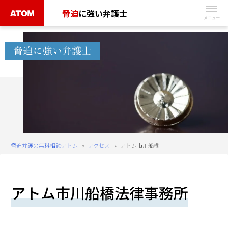
Skip
脅迫
に強い弁護士
to
無
content
料
相
談
予
約
は
こ
ち
脅迫弁護の無料相談アトム
»
アクセス
»
アトム市川船橋
ら
タ
アトム市川船橋法律事務所
ッ
プ
で
電