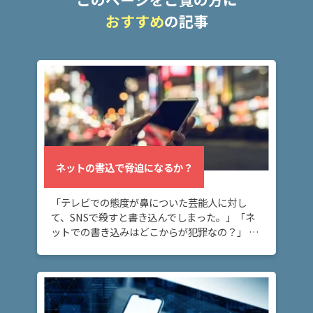
護士
おすすめ
の記事
事務
所の
特徴
は？
脅
迫
事
件
ネットの書込で脅迫になるか？
の
よ
「テレビでの態度が鼻についた芸能人に対し
く
て、SNSで殺すと書き込んでしまった。」「ネ
あ
ットでの書き込みはどこからが犯罪なの？」 ネ
る
ット上の書き込みが脅迫罪に当たるケースにつ
相
いて知りたい方へ。 ネット上に深く考えずに書
談・
き込ん […]
お
悩