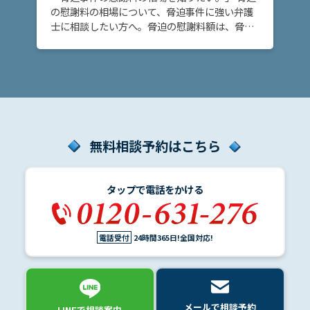
脅迫
の慰謝料の相場について、脅迫事件に強い弁護
の慰
士に相談したい方へ。脅迫の慰謝料額は、脅迫
謝料
行為の悪質性や、反復継続性などによって変わ
の相
りますが、傾向を理解しておくことは大切で
場
す。 脅迫 […]
は？
ア
ト
無料相談予約はこちら
ム
に
つ
タップで電話をかける
い
て
電話受付
24時間365日!全国対応!
弁
護
士
紹
メールで相談予約
LINEで相談案内