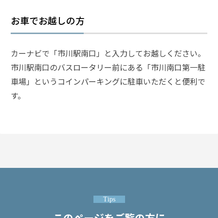
お車でお越しの方
弁護
士に
相談
する
カーナビで「市川駅南口」と入力してお越しください。
メリ
市川駅南口のバスロータリー前にある「市川南口第一駐
ット
は？
車場」というコインパーキングに駐車いただくと便利で
す。
弁護
士に
依頼
する
メリ
ット
は？
Tips
アト
ム弁
このページをご覧の方に