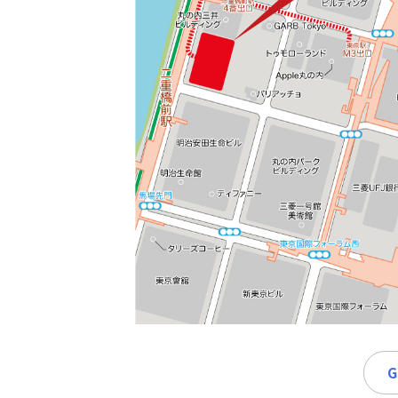
時
間
365
日!
全
国
対
応!