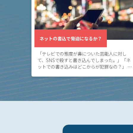
く
あ
る
相
談・
ネットの書込で脅迫になるか？
お
悩
「テレビでの態度が鼻についた芸能人に対し
み
て、SNSで殺すと書き込んでしまった。」「ネ
ットでの書き込みはどこからが犯罪なの？」 ネ
ネッ
ット上の書き込みが脅迫罪に当たるケースにつ
いて知りたい方へ。 ネット上に深く考えずに書
トの
き込ん […]
書込
で脅
迫に
なる
か？