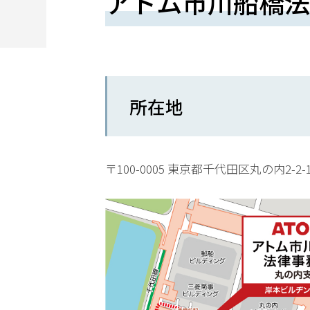
アトム市川船橋法
望
さ
れ
る
所在地
方
は
こ
〒100-0005 東京都千代田区丸の内2-2
ち
ら
24