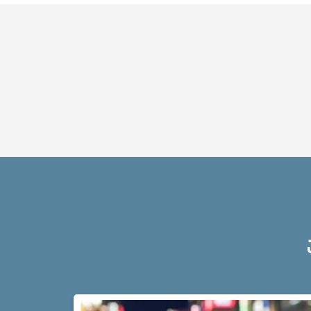
ット
は？
アト
ム弁
護士
事務
所の
特徴
は？
脅
迫
事
件
の
よ