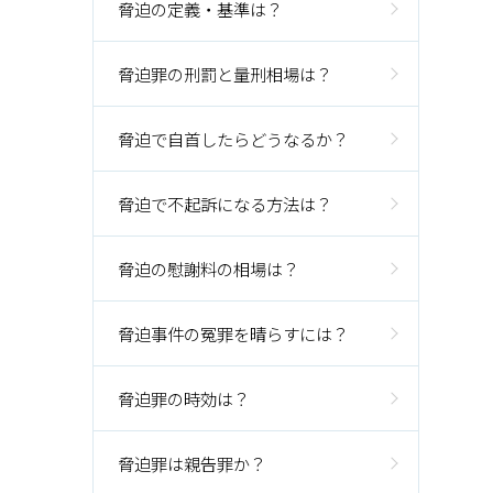
脅迫の定義・基準は？
脅迫罪の刑罰と量刑相場は？
脅迫で自首したらどうなるか？
脅迫で不起訴になる方法は？
脅迫の慰謝料の相場は？
脅迫事件の冤罪を晴らすには？
脅迫罪の時効は？
脅迫罪は親告罪か？