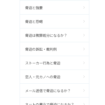
脅迫と強要
脅迫と恐喝
脅迫は微罪処分になるか？
脅迫の訴訟・裁判例
ストーカー行為と脅迫
恋人・元カノへの脅迫
メール送信で脅迫になるか？
ネットの書込で脅迫になるか？