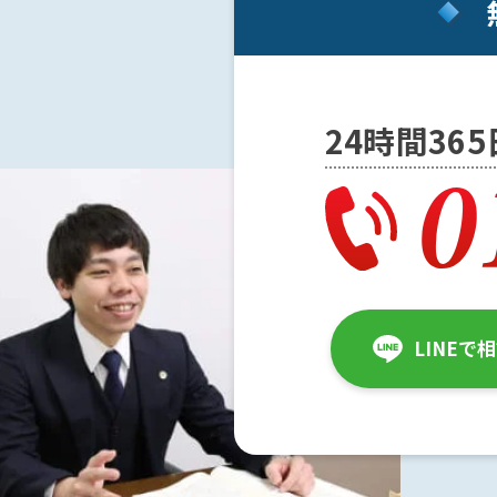
メー
ル送
信で
脅迫
にな
24時間36
る
か？
脅迫
の慰
謝料
の相
場
LINEで
は？
ア
ト