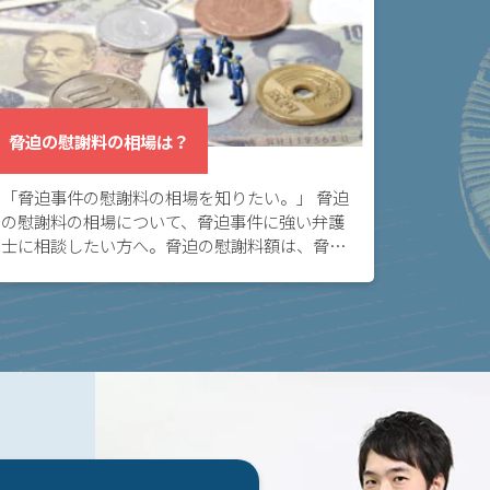
脅迫の慰謝料の相場は？
「脅迫事件の慰謝料の相場を知りたい。」 脅迫
の慰謝料の相場について、脅迫事件に強い弁護
士に相談したい方へ。脅迫の慰謝料額は、脅迫
行為の悪質性や、反復継続性などによって変わ
りますが、傾向を理解しておくことは大切で
す。 脅迫 […]