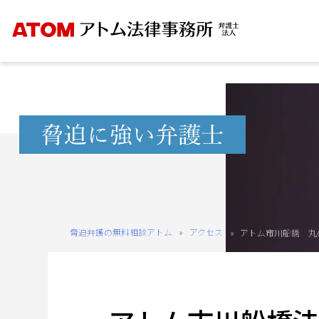
Skip
to
content
無
料
相
談
予
約
脅迫弁護の無料相談アトム
»
アクセス
»
アトム市川船橋 丸
を
ご
希