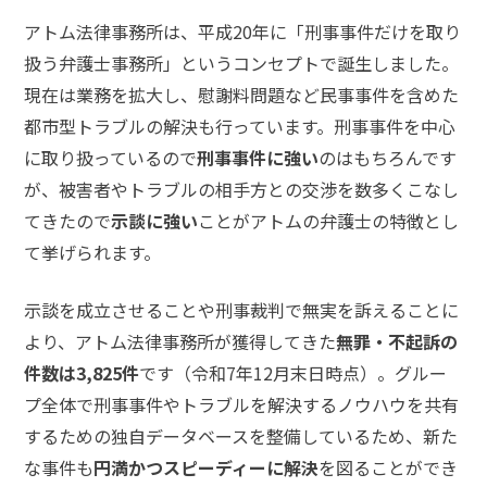
メールで相談予約
LINEで相談案内
アトム法律事務所は、平成20年に「刑事事件だけを取り
扱う弁護士事務所」というコンセプトで誕生しました。
現在は業務を拡大し、慰謝料問題など民事事件を含めた
都市型トラブルの解決も行っています。刑事事件を中心
脅
に取り扱っているので
刑事事件に強い
のはもちろんです
迫
が、被害者やトラブルの相手方との交渉を数多くこなし
事
件
てきたので
示談に強い
ことがアトムの弁護士の特徴とし
で
て挙げられます。
お
悩
示談を成立させることや刑事裁判で無実を訴えることに
み
な
より、アトム法律事務所が獲得してきた
無罪・不起訴の
ら
件数は3,825件
です（令和7年12月末日時点）。グルー
お
プ全体で刑事事件やトラブルを解決するノウハウを共有
電
するための独自データベースを整備しているため、新た
話
を
な事件も
円満かつスピーディーに解決
を図ることができ