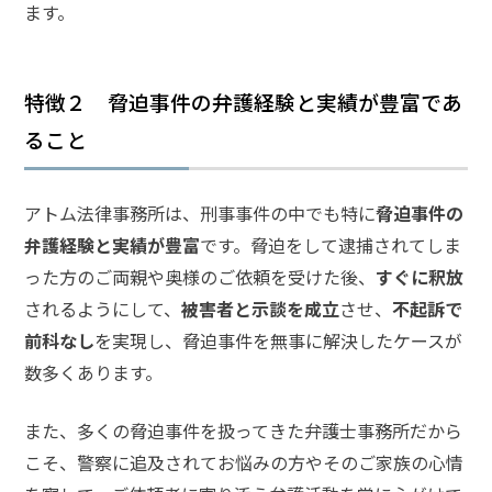
ます。
弁護
士に
相談
特徴２ 脅迫事件の弁護経験と実績が豊富であ
する
メリ
ること
ット
は？
アトム法律事務所は、刑事事件の中でも特に
脅迫事件の
弁護経験と実績が豊富
です。脅迫をして逮捕されてしま
弁護
った方のご両親や奥様のご依頼を受けた後、
すぐに釈放
士に
依頼
されるようにして、
被害者と示談を成立
させ、
不起訴で
する
前科なし
を実現し、脅迫事件を無事に解決したケースが
メリ
ット
数多くあります。
は？
また、多くの脅迫事件を扱ってきた弁護士事務所だから
こそ、警察に追及されてお悩みの方やそのご家族の心情
アト
ム弁