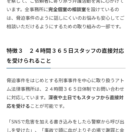
を察して、ご依頼者に寄り添う弁護活動を常に心がけて
護士
います。全事務所に
完全個室の相談室
を設けているの
事務
所の
は、脅迫事件のように話しにくいのお悩みも安心してご
特徴
相談いただけるようにするための取り組みの一部です。
は？
脅
特徴３ ２４時間３６５日スタッフの直接対応
迫
を受けられること
事
件
の
脅迫事件をはじめとする刑事事件を中心に取り扱うアト
よ
ム法律事務所は、２４時間３６５日体制でお問い合わせ
く
あ
に対応しています。
深夜や土日でもスタッフから直接対
る
応を受ける
ことが可能です。
相
談・
「SNSで危害を加える書き込みをしたら警察から呼び出
お
しを受けた」、「事故で頭に血が上りその場で謝罪と金
悩