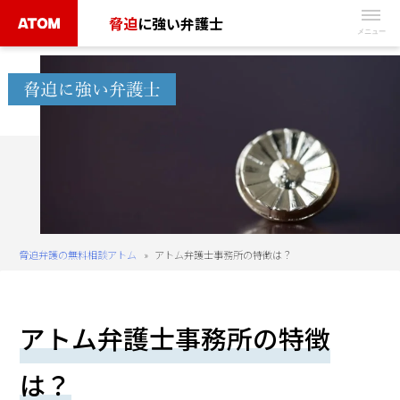
Skip
脅迫
に強い弁護士
to
無
content
料
相
談
予
約
は
こ
ち
脅迫弁護の無料相談アトム
»
アトム弁護士事務所の特徴は？
ら
タ
アトム弁護士事務所の特徴
ッ
プ
は？
で
電