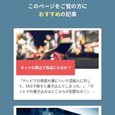
脅迫
このページをご覧の方に
の慰
おすすめ
の記事
謝料
の相
場
は？
ア
ト
ム
に
ネットの書込で脅迫になるか？
つ
い
「テレビでの態度が鼻についた芸能人に対し
て
て、SNSで殺すと書き込んでしまった。」「ネ
ットでの書き込みはどこからが犯罪なの？」 ネ
ット上の書き込みが脅迫罪に当たるケースにつ
弁
いて知りたい方へ。 ネット上に深く考えずに書
護
き込ん […]
士
紹