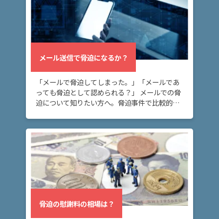
介
解
決
メール送信で脅迫になるか？
事
例
と
「メールで脅迫してしまった。」「メールであ
実
っても脅迫として認められる？」 メールでの脅
績
迫について知りたい方へ。脅迫事件で比較的多
い態様として、メールがあります。メールは証
拠に残り言い逃れできないため、メールが脅迫
になるリ […]
弁
護
士
費
用
脅迫の慰謝料の相場は？
地
図・