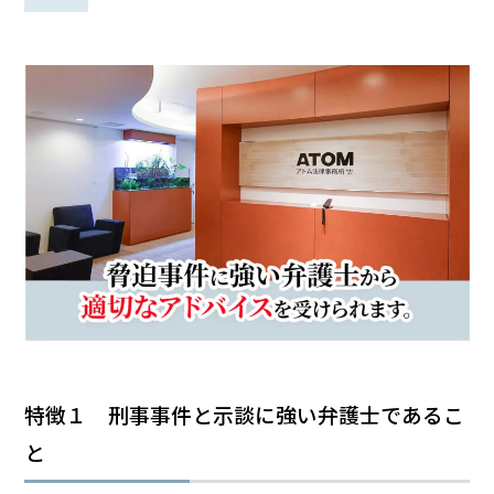
話
を
か
け
る
電
話
受
付
24
時
間
365
日!
全
国
対
応!
特徴１ 刑事事件と示談に強い弁護士であるこ
と