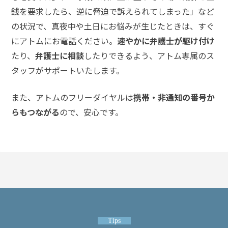
み
銭を要求したら、逆に脅迫で訴えられてしまった」など
の状況で、真夜中や土日にお悩みが生じたときは、すぐ
ネッ
にアトムにお電話ください。
速やかに弁護士が駆け付け
トの
たり、
弁護士に相談
したりできるよう、アトム専属のス
書込
タッフがサポートいたします。
で脅
迫に
なる
また、アトムのフリーダイヤルは
携帯・非通知の番号か
か？
らもつながる
ので、安心です。
メー
ル送
信で
脅迫
にな
る
か？
Tips