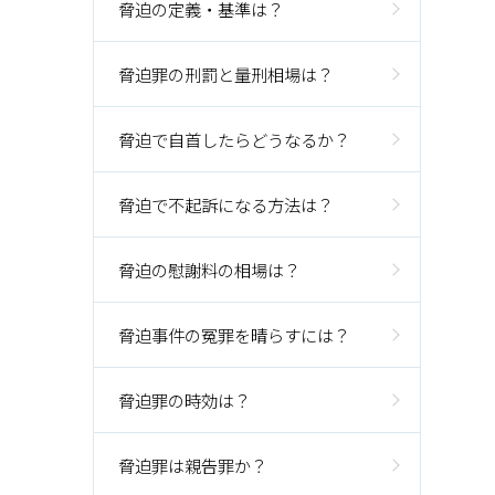
脅迫の定義・基準は？
脅迫罪の刑罰と量刑相場は？
脅迫で自首したらどうなるか？
脅迫で不起訴になる方法は？
脅迫の慰謝料の相場は？
脅迫事件の冤罪を晴らすには？
脅迫罪の時効は？
脅迫罪は親告罪か？