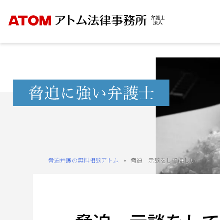
Skip
to
content
無
料
相
談
予
約
脅迫弁護の無料相談アトム
»
脅迫 示談をしてほしい
を
ご
希