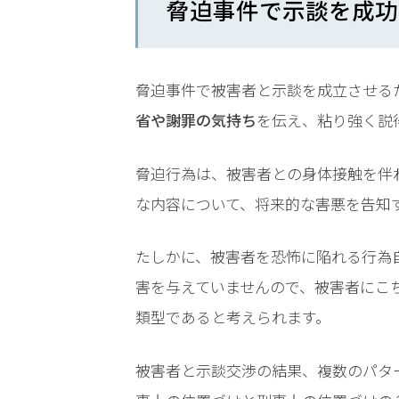
脅迫事件で示談を成功
時
間
365
脅迫事件で被害者と示談を成立させる
省や謝罪の気持ち
を伝え、粘り強く説
日!
全
脅迫行為は、被害者との身体接触を伴
国
な内容について、将来的な害悪を告知
対
たしかに、被害者を恐怖に陥れる行為
応!
害を与えていませんので、被害者にこ
類型であると考えられます。
被害者と示談交渉の結果、複数のパタ