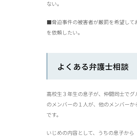
ない。
く
あ
る
■脅迫事件の被害者が厳罰を希望して
相
を依頼したい。
談・
お
悩
み
よくある弁護士相談
ネッ
トの
書込
高校生３年生の息子が、仲間同士でグ
で脅
迫に
のメンバーの１人が、他のメンバーか
なる
です。
か？
いじめの内容として、うちの息子から