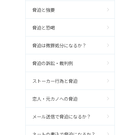
脅迫と強要
脅迫と恐喝
脅迫は微罪処分になるか？
脅迫の訴訟・裁判例
ストーカー行為と脅迫
恋人・元カノへの脅迫
メール送信で脅迫になるか？
ネットの書込で脅迫になるか？