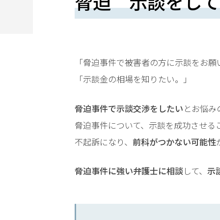
脅迫 示談をして
望
さ
れ
る
「脅迫事件で被害者の方に示談をお願
方
「示談金の相場を知りたい。」
は
脅迫事件で示談交渉をしたい
とお悩み
こ
脅迫事件について、示談を成功させる
ち
不起訴になり、
前科がつかない可能性
ら
脅迫事件に強い弁護士に相談
して、
示
24