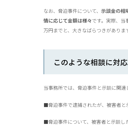
ット
は？
なお、脅迫事件について、
示談金の相
情に応じて金額は様々
です。実際、当
万円までと、大きなばらつきがありま
アト
ム弁
護士
事務
所の
このような相談に対応
特徴
は？
当事務所では、脅迫事件と示談に関連
脅
迫
■脅迫事件で逮捕されたが、被害者と
事
件
の
■脅迫事件について、被害者と示談し
よ