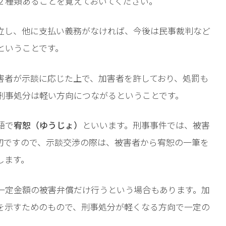
２種類あることを覚えておいてください。
相談予約
立し、他に支払い義務がなければ、今後は民事裁判など
ということです。
害者が示談に応じた上で、加害者を許しており、処罰も
刑事処分は軽い方向につながるということです。
語で
宥恕（ゆうじょ）
といいます。刑事事件では、被害
切ですので、示談交渉の際は、被害者から宥恕の一筆を
します。
一定金額の被害弁償だけ行うという場合もあります。加
を示すためのもので、刑事処分が軽くなる方向で一定の