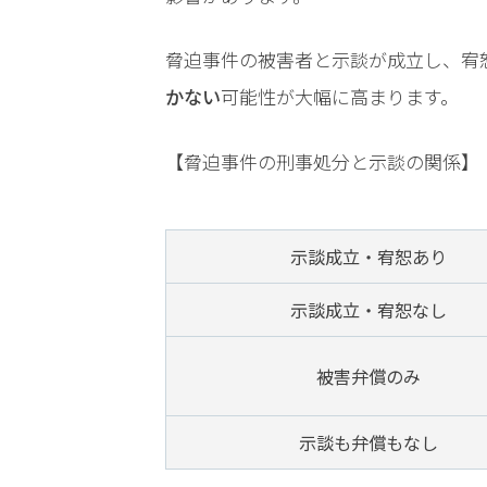
電
話
脅迫事件の被害者と示談が成立し、宥
を
かない
可能性が大幅に高まります。
弁護
【脅迫事件の刑事処分と示談の関係】
士に
相談
する
メリ
示談成立・宥恕あり
ット
は？
示談成立・宥恕なし
弁護
被害弁償のみ
士に
依頼
示談も弁償もなし
する
メリ