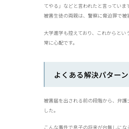
メー
てやる」などと言われたと言っていま
ル送
被害生徒の両親は、警察に脅迫罪で被
信で
脅迫
にな
大学進学も控えており、これからとい
る
常に心配です。
か？
脅迫
の慰
よくある解決パターン
謝料
の相
場
は？
被害届を出される前の段階から、弁護
した。
ア
ト
こんな事件で息子の将来が台無しにな