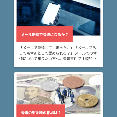
脅迫
の慰
謝料
の相
場
は？
メール送信で脅迫になるか？
ア
「メールで脅迫してしまった。」「メールであ
っても脅迫として認められる？」 メールでの脅
ト
迫について知りたい方へ。脅迫事件で比較的多
ム
い態様として、メールがあります。メールは証
に
拠に残り言い逃れできないため、メールが脅迫
つ
になるリ […]
い
て
弁
護
士
脅迫の慰謝料の相場は？
紹