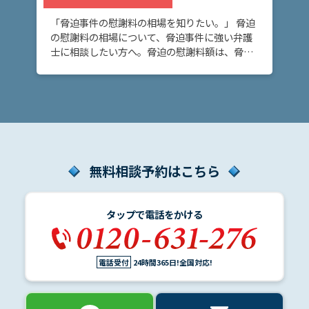
介
「脅迫事件の慰謝料の相場を知りたい。」 脅迫
の慰謝料の相場について、脅迫事件に強い弁護
士に相談したい方へ。脅迫の慰謝料額は、脅迫
解
行為の悪質性や、反復継続性などによって変わ
決
りますが、傾向を理解しておくことは大切で
事
す。 脅迫 […]
例
と
実
績
無料相談予約はこちら
弁
護
タップで電話をかける
士
費
用
電話受付
24時間365日!全国対応!
地
図・