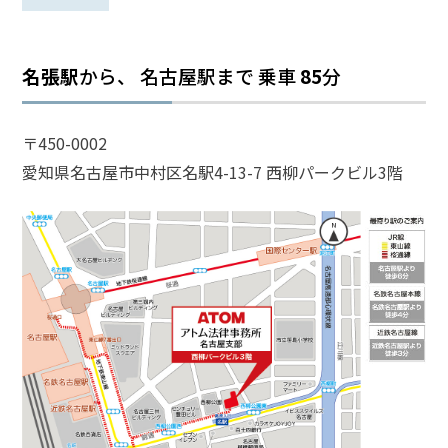
話
を
か
名張駅
から、 名古屋駅まで
乗車
85
分
け
る
〒450-0002
電
愛知県名古屋市中村区名駅4-13-7 西柳パークビル3階
話
受
付
24
時
間
365
日!
全
国
対
応!