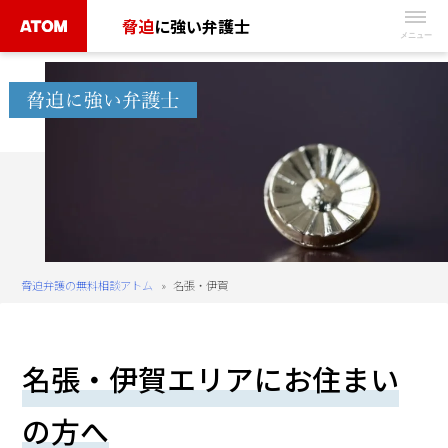
Skip
脅迫
に強い弁護士
to
無
content
料
相
談
予
約
は
こ
ち
脅迫弁護の無料相談アトム
»
名張・伊賀
ら
タ
名張・伊賀エリアにお住まい
ッ
プ
の方へ
で
電