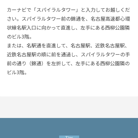
護士
カーナビで「スパイラルタワー」と入力してお越しくだ
事務
所の
さい。スパイラルタワー前の錦通を、名古屋高速都心環
特徴
状線名駅入口に向かって直進し、左手にある西柳公園隣
は？
のビル3階。
または、名駅通を直進して、名古屋駅、近鉄名古屋駅、
脅
近鉄名古屋駅の順に前を通過し、スパイラルタワーの手
迫
前の通り（錦通）を左折して、左手にある西柳公園隣の
事
ビル3階。
件
の
よ
く
あ
る
相
談・
お
悩
Tips