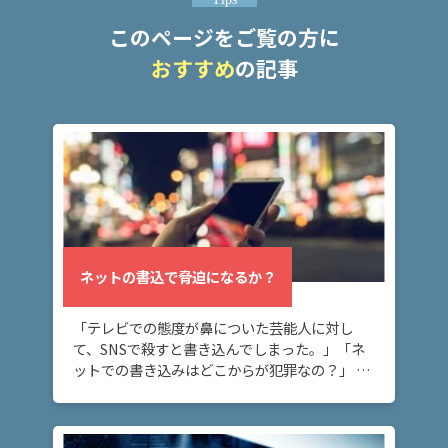
み
このページをご覧の方に
おすすめ
の記事
ネッ
トの
書込
で脅
迫に
なる
か？
メー
ネットの書込で脅迫になるか？
ル送
信で
「テレビでの態度が鼻についた芸能人に対し
脅迫
にな
て、SNSで殺すと書き込んでしまった。」「ネ
る
ットでの書き込みはどこからが犯罪なの？」 ネ
か？
ット上の書き込みが脅迫罪に当たるケースにつ
いて知りたい方へ。 ネット上に深く考えずに書
き込ん […]