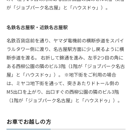
が「ジョブパーク名古屋」と「ハウスドゥ」）。
弁護
士に
相談
名鉄名古屋駅・近鉄名古屋駅
する
メリ
名鉄百貨店前を通り、ヤマダ電機前の横断歩道をスパイ
ット
は？
ラルタワー側に渡り、名古屋駅方面に少し戻るように横
断歩道を渡る。 右折して錦通を進み、左手2つ目の角に
ある西柳公園の隣のビル3階（1階が「ジョブパーク名古
弁護
屋」と「ハウスドゥ」）。 ※地下街をご利用の場合
士に
依頼
は、ミヤコ地下街を通って、突きあたりドトール側の
する
M5出口を上がり、出口すぐの西柳公園の隣のビル3階
メリ
ット
（1階が「ジョブパーク名古屋」と「ハウスドゥ」）。
は？
お車でお越しの方
アト
ム弁