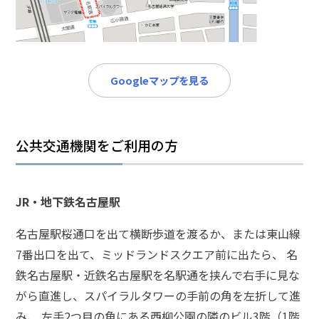
メールで相談予約
LINEで相談案内
Googleマップを見る
脅
迫
事
件
公共交通機関をご利用の方
で
お
悩
JR・地下鉄名古屋駅
み
な
名古屋駅桜通口を出て横断歩道を渡るか、または東山線
ら
7番出口を出て、ミッドランドスクエア前に出たら、 名
お
電
鉄名古屋駅・近鉄名古屋駅を名駅通を挟んで右手に見な
話
がら直進し、スパイラルタワーの手前の角を左折して進
を
み、 左手2つ目の角にある西柳公園の隣のビル3階（1階