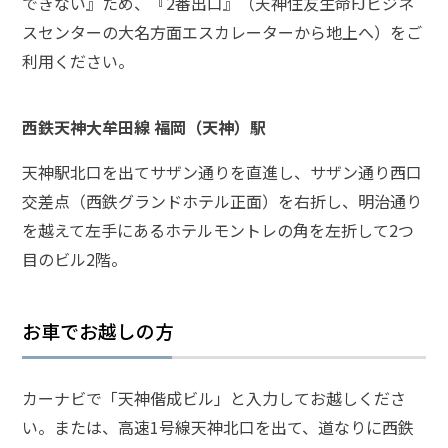
できない』ため、『2番出口』（天神住友生命FJビジネ
スセンターの大名方面エスカレーターから地上へ）をご
弁護
利用ください。
士に
相談
する
メリ
西鉄天神大牟田線 福岡（天神）駅
ット
は？
天神駅北口を出てサザン通りを直進し、サザン通り西口
交差点（西鉄グランドホテル正面）を右折し、明治通り
を越えて左手にあるホテルモントレの角を左折して2つ
弁護
士に
目のビル2階。
依頼
する
メリ
お車でお越しの方
ット
は？
カーナビで「天神偕成ビル」と入力してお越しくださ
アト
い。または、高速1号線天神北口を出て、道なりに西鉄
ム弁