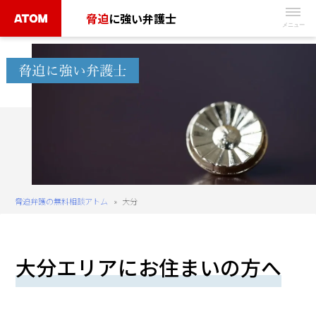
Skip
脅迫
に強い弁護士
to
無
content
料
相
談
予
約
は
こ
ち
脅迫弁護の無料相談アトム
»
大分
ら
タ
大分エリアにお住まいの方へ
ッ
プ
で
電