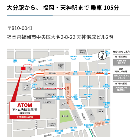
大分駅
から、 福岡・天神駅まで
乗車
105
分
話
を
か
〒810-0041
け
福岡県福岡市中央区大名2-8-22 天神偕成ビル2階
る
電
話
受
付
24
時
間
365
日!
全
国
対
応!