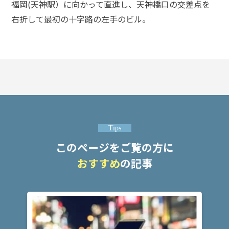
福岡(天神駅）に向かって直進し、天神橋口の交差点を
護士
事務
右折して最初の十字路の左手のビル。
所の
特徴
は？
脅
迫
事
件
Tips
の
よ
このページをご覧の方に
く
おすすめ
の記事
あ
る
相
談・
お
悩