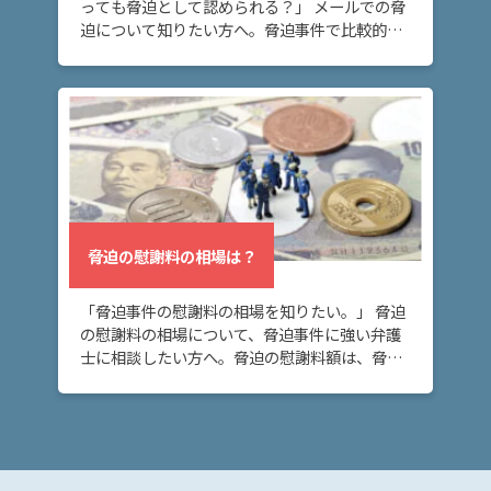
っても脅迫として認められる？」 メールでの脅
脅迫
迫について知りたい方へ。脅迫事件で比較的多
の慰
い態様として、メールがあります。メールは証
謝料
拠に残り言い逃れできないため、メールが脅迫
の相
になるリ […]
場
は？
ア
ト
ム
脅迫の慰謝料の相場は？
に
つ
「脅迫事件の慰謝料の相場を知りたい。」 脅迫
い
の慰謝料の相場について、脅迫事件に強い弁護
て
士に相談したい方へ。脅迫の慰謝料額は、脅迫
行為の悪質性や、反復継続性などによって変わ
りますが、傾向を理解しておくことは大切で
弁
す。 脅迫 […]
護
士
紹