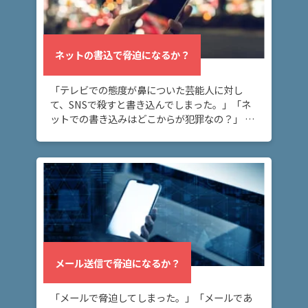
み
ネッ
ネットの書込で脅迫になるか？
トの
書込
「テレビでの態度が鼻についた芸能人に対し
で脅
て、SNSで殺すと書き込んでしまった。」「ネ
迫に
ットでの書き込みはどこからが犯罪なの？」 ネ
なる
ット上の書き込みが脅迫罪に当たるケースにつ
か？
いて知りたい方へ。 ネット上に深く考えずに書
き込ん […]
メー
ル送
信で
脅迫
にな
る
メール送信で脅迫になるか？
か？
「メールで脅迫してしまった。」「メールであ