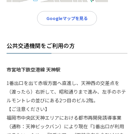
メールで相談予約
LINEで相談案内
Googleマップを見る
脅
公共交通機関をご利用の方
迫
事
件
で
市営地下鉄空港線 天神駅
お
悩
1番出口を出て赤坂方面へ直進し、天神西の交差点を
み
（渡ったら）右折して、昭和通りまで進み、左手のホテ
な
ルモントレの並びにある2つ目のビル2階。
ら
お
【ご注意ください】
電
福岡市中央区天神エリアにおける都市再開発誘導事業
話
（通称：天神ビックバン）により現在『1番出口が利用
を