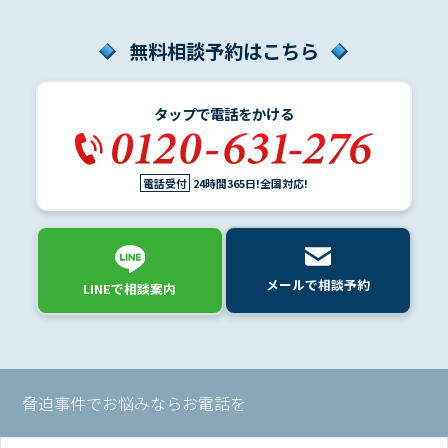
介
無料相談予約はこちら
解
決
タップで電話をかける
事
例
と
実
電話受付
24時間365日!全国対応!
績
弁
メールで相談予約
LINEで相談案内
護
士
費
用
脅迫事件でお悩みならお電話を
地
図・