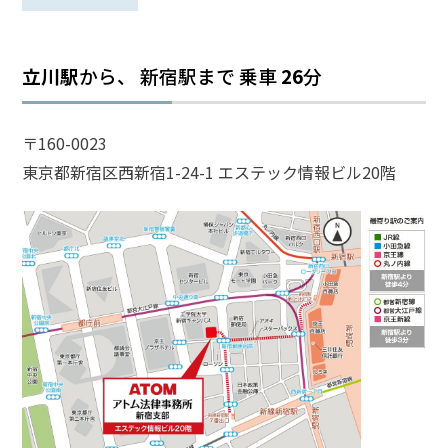
話
を
か
立川駅
から、 新宿駅まで
乗車
26
分
け
る
〒160-0023
電
東京都新宿区西新宿1-24-1 エステック情報ビル20階
話
受
付
24
時
間
365
日!
全
国
対
応!