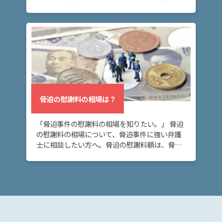
脅迫
い態様として、メールがあります。メールは証
の慰
拠に残り言い逃れできないため、メールが脅迫
謝料
になるリ […]
の相
場
は？
ア
脅迫の慰謝料の相場は？
ト
ム
に
「脅迫事件の慰謝料の相場を知りたい。」 脅迫
の慰謝料の相場について、脅迫事件に強い弁護
つ
士に相談したい方へ。脅迫の慰謝料額は、脅迫
い
行為の悪質性や、反復継続性などによって変わ
て
りますが、傾向を理解しておくことは大切で
す。 脅迫 […]
弁
護
士
紹