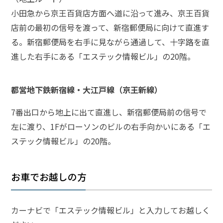
小田急から京王百貨店方面へ道に沿って進み、京王百貨
弁護
店前の最初の信号を渡って、新宿郵便局に向けて直進す
士に
相談
る。新宿郵便局を右手に見ながら通過して、十字路を直
する
進した右手にある「エステック情報ビル」の20階。
メリ
ット
は？
都営地下鉄新宿線・大江戸線（京王新線）
7番出口から地上に出て直進し、新宿郵便局前の信号で
弁護
左に渡り、1Fがローソンのビルの右手向かいにある「エ
士に
依頼
ステック情報ビル」の20階。
する
メリ
ット
お車でお越しの方
は？
カーナビで「エステック情報ビル」と入力してお越しく
アト
ム弁