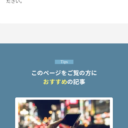
ださい。
護士
事務
所の
特徴
は？
脅
迫
事
Tips
件
このページをご覧の方に
の
よ
おすすめ
の記事
く
あ
る
相
談・
お
悩