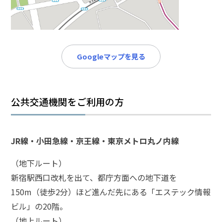
メールで相談予約
LINEで相談案内
Googleマップを見る
脅
迫
事
件
公共交通機関をご利用の方
で
お
悩
JR線・小田急線・京王線・東京メトロ丸ノ内線
み
な
（地下ルート）
ら
新宿駅西口改札を出て、都庁方面への地下道を
お
電
150m（徒歩2分）ほど進んだ先にある「エステック情報
話
ビル」の20階。
を
（地上ルート）