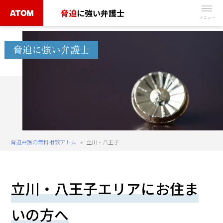
Skip
脅迫
に強い弁護士
to
無
content
料
相
談
予
約
は
こ
ち
脅迫弁護の無料相談アトム
»
立川・八王子
ら
タ
立川・八王子エリアにお住ま
ッ
プ
いの方へ
で
電