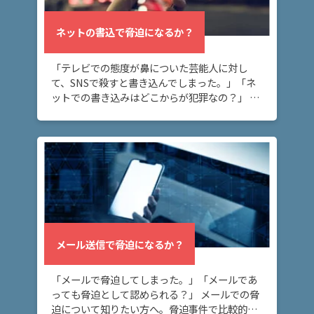
み
ネットの書込で脅迫になるか？
ネッ
「テレビでの態度が鼻についた芸能人に対し
トの
て、SNSで殺すと書き込んでしまった。」「ネ
書込
ットでの書き込みはどこからが犯罪なの？」 ネ
で脅
迫に
ット上の書き込みが脅迫罪に当たるケースにつ
なる
いて知りたい方へ。 ネット上に深く考えずに書
か？
き込ん […]
メー
ル送
信で
脅迫
メール送信で脅迫になるか？
にな
る
か？
「メールで脅迫してしまった。」「メールであ
っても脅迫として認められる？」 メールでの脅
迫について知りたい方へ。脅迫事件で比較的多