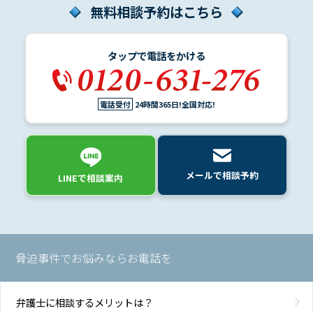
介
無料相談予約はこちら
タップで電話をかける
解
決
事
例
電話受付
24時間365日!全国対応!
と
実
績
メールで相談予約
LINEで相談案内
弁
護
士
費
用
脅迫事件でお悩みならお電話を
地
弁護士に相談するメリットは？
図・