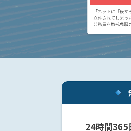
メー
ル送
「ネットに『殺す
信で
立件されてしまっ
脅迫
公務員を懲戒免職
にな
前科がつかないか
る
されてしまった場
か？
を成立さ […]
脅迫
の慰
謝料
の相
場
は？
ア
24時間36
ト