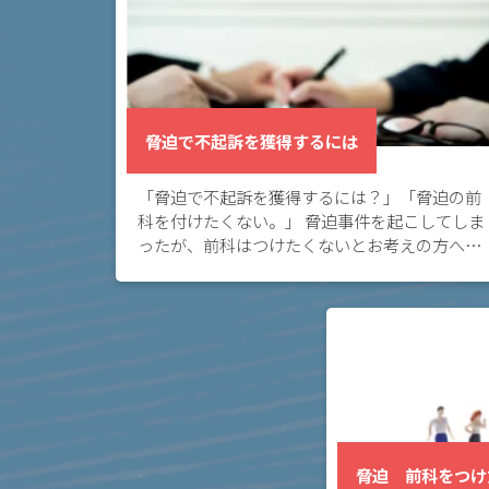
く
あ
る
相
談・
脅迫で不起訴を獲得するには
お
悩
「脅迫で不起訴を獲得するには？」「脅迫の前
み
科を付けたくない。」 脅迫事件を起こしてしま
ったが、前科はつけたくないとお考えの方へ。
ネッ
脅迫で不起訴を獲得するには、示談等の成立が
必要になってきます。 脅迫事件に強い弁護士に
トの
相談し […]
書込
で脅
迫に
なる
か？
脅迫 前科をつけ