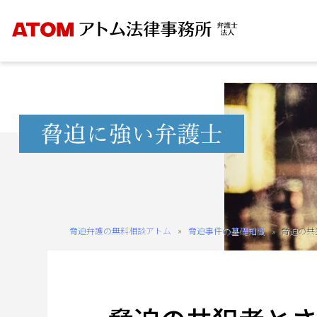
Skip
to
content
無
料
相
談
予
約
脅迫弁護の無料相談アトム
»
脅迫事件の基礎知識
»
脅迫の共
を
ご
希