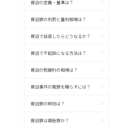
脅迫の定義・基準は？
脅迫罪の刑罰と量刑相場は？
脅迫で自首したらどうなるか？
脅迫で不起訴になる方法は？
脅迫の慰謝料の相場は？
脅迫事件の冤罪を晴らすには？
脅迫罪の時効は？
脅迫罪は親告罪か？