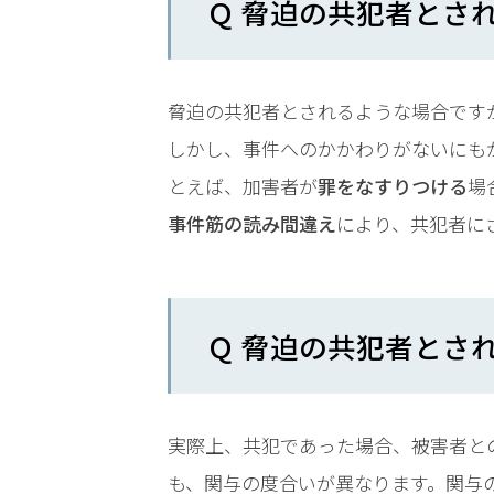
Ｑ 脅迫の共犯者とさ
時
間
365
脅迫の共犯者とされるような場合です
しかし、事件へのかかわりがないにも
日!
とえば、加害者が
罪をなすりつける
場
全
事件筋の読み間違え
により、共犯者に
国
対
Ｑ 脅迫の共犯者とさ
応!
実際上、共犯であった場合、被害者と
も、関与の度合いが異なります。関与