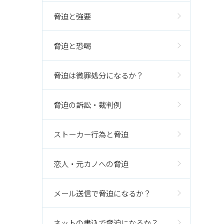
脅迫と強要
脅迫と恐喝
脅迫は微罪処分になるか？
脅迫の訴訟・裁判例
ストーカー行為と脅迫
恋人・元カノへの脅迫
メール送信で脅迫になるか？
ネットの書込で脅迫になるか？