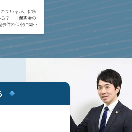
られているが、保釈
ある？」「保釈金の
迫事件の保釈に関し
については、裁判所
を伝えることで、早
ら