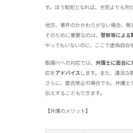
LINEで相談案内
メールで
す。ほう助犯となれば、主犯よりも刑
他方、事件のかかわりがない場合、無
そのために重要なのは、
警察等による
やってもいないのに、ここで虚偽自白
脅
取調べへの対応では、
弁護士に面会に
迫
応を
アドバイス
します。また、違法な
事
件
さらに、面会禁止の場合でも、弁護士
で
伝えすることもできます。
お
悩
【弁護のメリット】
み
な
ら
お