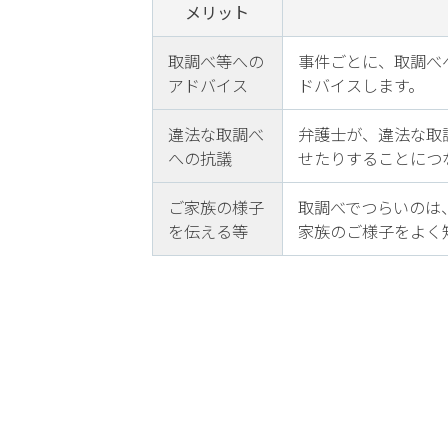
メリット
電
話
取調べ等への
事件ごとに、取調べ
を
アドバイス
ドバイスします。
弁護
違法な取調べ
弁護士が、違法な取
士に
への抗議
せたりすることにつ
相談
する
ご家族の様子
取調べでつらいのは
メリ
を伝える等
家族のご様子をよく
ット
は？
弁護
士に
依頼
する
メリ