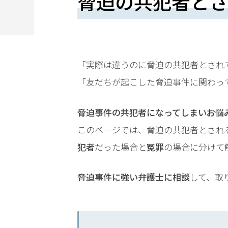
脅迫の共犯者とさ
望
さ
れ
る
「実際は違うのに脅迫の共犯者とされ
方
「友だちが起こした脅迫事件に関わっ
は
脅迫事件の共犯者になってしまいお悩
こ
このページでは、脅迫の共犯者とされ
ち
犯者
だった場合と
冤罪
の場合に分けて
ら
脅迫事件に強い弁護士に相談
して、取
24