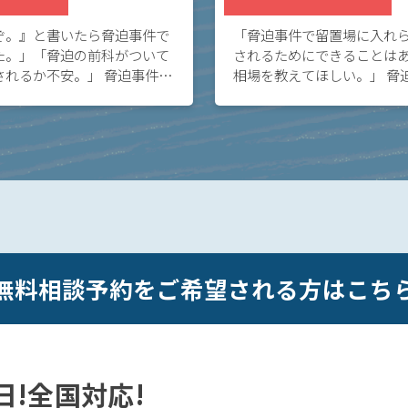
ぞ。』と書いたら脅迫事件で
「脅迫事件で留置場に入れ
た。」「脅迫の前科がついて
されるためにできることは
されるか不安。」 脅迫事件で
相場を教えてほしい。」 脅
不安な方へ。脅迫事件で立件
てお悩みの方へ。脅迫事件
合でも、早期に被害者と示談
や検察官に弁護士から意見
期に釈放 […]
無料相談予約をご希望される方はこち
5日!全国対応!