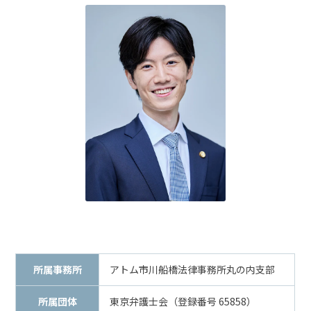
話
を
か
け
る
電
話
受
付
24
時
間
365
日!
全
国
対
応!
所属事務所
アトム市川船橋法律事務所丸の内支部
所属団体
東京弁護士会（登録番号 65858）