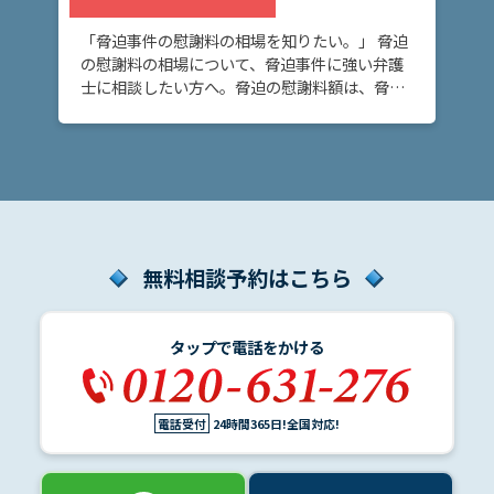
み
「脅迫事件の慰謝料の相場を知りたい。」 脅迫
の慰謝料の相場について、脅迫事件に強い弁護
ネッ
士に相談したい方へ。脅迫の慰謝料額は、脅迫
トの
行為の悪質性や、反復継続性などによって変わ
書込
りますが、傾向を理解しておくことは大切で
で脅
す。 脅迫 […]
迫に
なる
か？
無料相談予約はこちら
メー
ル送
信で
タップで電話をかける
脅迫
にな
る
電話受付
24時間365日!全国対応!
か？