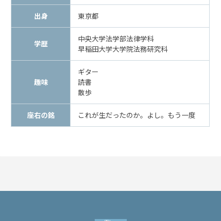
メールで相談予約
LINEで相談案内
出身
東京都
中央大学法学部法律学科
学歴
早稲田大学大学院法務研究科
脅
ギター
迫
趣味
読書
事
散歩
件
で
座右の銘
これが生だったのか。よし。もう一度
お
悩
み
な
ら
お
電
話
を