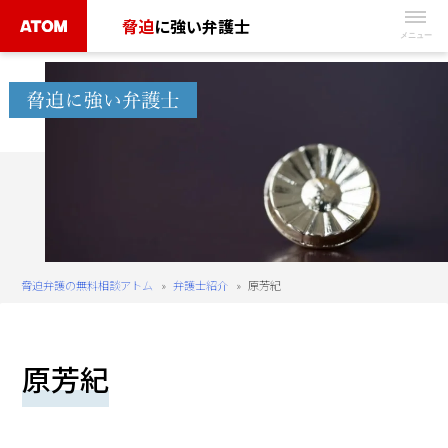
Skip
脅迫
に強い弁護士
to
無
content
料
相
談
予
約
は
こ
ち
脅迫弁護の無料相談アトム
»
弁護士紹介
»
原芳紀
ら
タ
原芳紀
ッ
プ
で
電