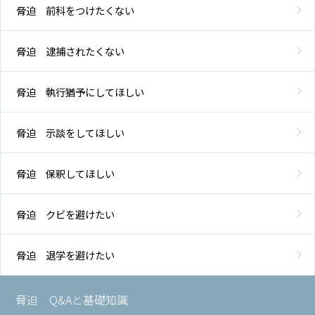
介
脅迫 前科をつけたくない
脅迫 逮捕されたくない
解
決
事
脅迫 執行猶予にしてほしい
例
と
実
脅迫 示談をしてほしい
績
脅迫 保釈してほしい
弁
護
脅迫 クビを避けたい
士
費
用
脅迫 退学を避けたい
地
脅迫 Q&Aと基礎知識
図・