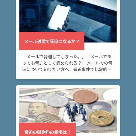
護士
事務
所の
特徴
は？
メール送信で脅迫になるか？
脅
「メールで脅迫してしまった。」「メールであ
迫
っても脅迫として認められる？」 メールでの脅
事
迫について知りたい方へ。脅迫事件で比較的多
件
い態様として、メールがあります。メールは証
の
拠に残り言い逃れできないため、メールが脅迫
よ
になるリ […]
く
あ
る
相
談・
お
脅迫の慰謝料の相場は？
悩