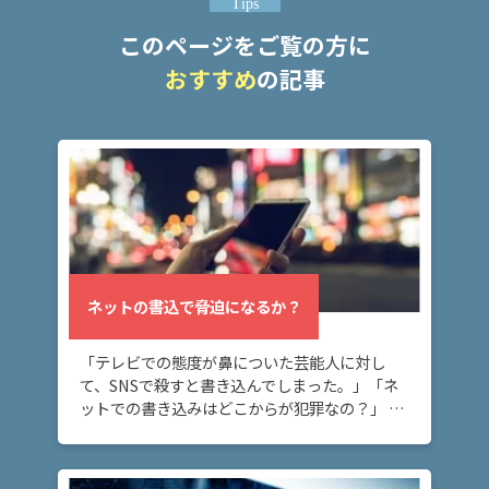
Tips
このページをご覧の方に
弁護
士に
おすすめ
の記事
相談
する
メリ
ット
は？
弁護
士に
依頼
ネットの書込で脅迫になるか？
する
メリ
「テレビでの態度が鼻についた芸能人に対し
ット
は？
て、SNSで殺すと書き込んでしまった。」「ネ
ットでの書き込みはどこからが犯罪なの？」 ネ
ット上の書き込みが脅迫罪に当たるケースにつ
いて知りたい方へ。 ネット上に深く考えずに書
アト
き込ん […]
ム弁