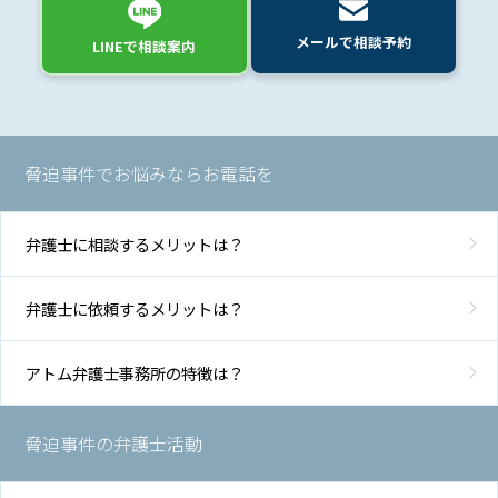
脅迫
の慰
メールで相談予約
LINEで相談案内
謝料
の相
場
は？
脅迫事件でお悩みならお電話を
ア
ト
弁護士に相談するメリットは？
ム
に
つ
弁護士に依頼するメリットは？
い
て
アトム弁護士事務所の特徴は？
弁
脅迫事件の弁護士活動
護
士
紹