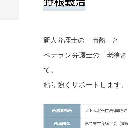
野根義治
望
さ
れ
る
新人弁護士の「情熱」と
方
は
ベテラン弁護士の「老獪さ
こ
て、
ち
粘り強くサポートします。
ら
所属事務所
アトム北千住法律事務
24
所属団体
第二東京弁護士会（登録番