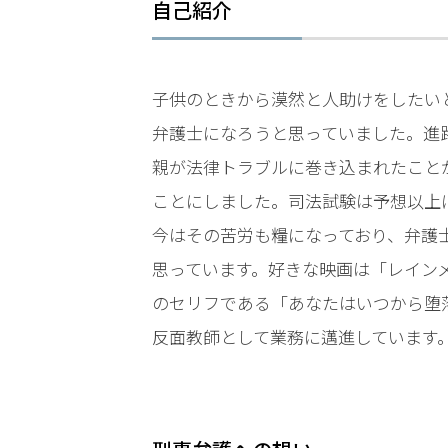
LINEで相談案内
メールで
自己紹介
子供のときから漠然と人助けをしたい
弁護士になろうと思っていました。進
親が法律トラブルに巻き込まれたこと
ことにしました。司法試験は予想以上
脅
迫
今はその苦労も糧になっており、弁護
事
思っています。好きな映画は「レイン
件
で
のセリフである「あなたはいつから堕
お
反面教師として業務に邁進しています
悩
み
な
ら
お