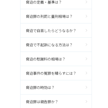
脅迫の定義・基準は？
脅迫罪の刑罰と量刑相場は？
脅迫で自首したらどうなるか？
脅迫で不起訴になる方法は？
脅迫の慰謝料の相場は？
脅迫事件の冤罪を晴らすには？
脅迫罪の時効は？
脅迫罪は親告罪か？