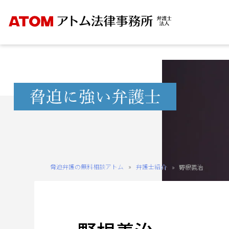
Skip
to
content
無
料
相
談
予
約
脅迫弁護の無料相談アトム
»
弁護士紹介
»
野根義治
を
ご
希