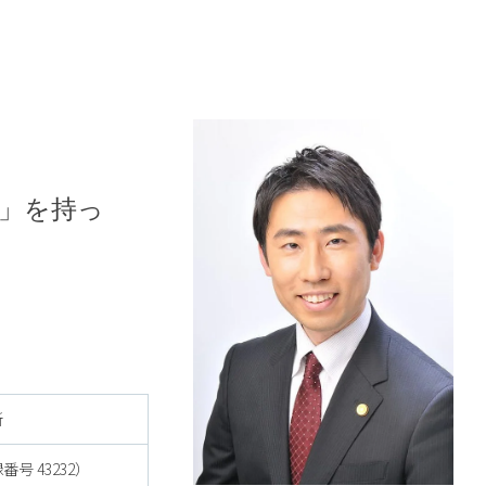
」を持っ
所
号 43232）