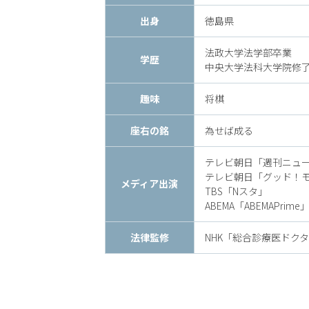
時
出身
徳島県
間
法政大学法学部卒業
学歴
365
中央大学法科大学院修
日!
趣味
将棋
全
座右の銘
為せば成る
国
テレビ朝日「週刊ニュ
テレビ朝日「グッド！
対
メディア出演
TBS「Nスタ」
ABEMA「ABEMAPrime
応!
法律監修
NHK「総合診療医ドク