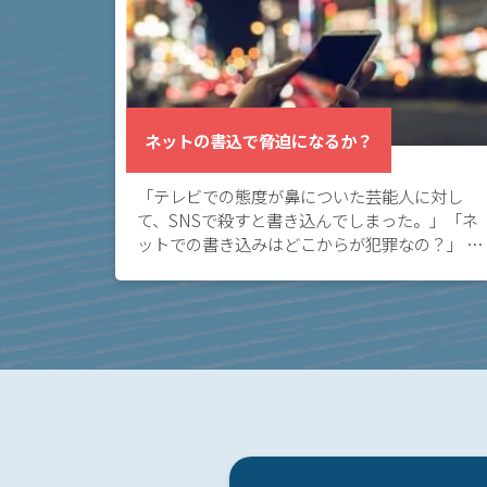
く
あ
る
相
談・
ネットの書込で脅迫になるか？
お
悩
「テレビでの態度が鼻についた芸能人に対し
み
て、SNSで殺すと書き込んでしまった。」「ネ
ットでの書き込みはどこからが犯罪なの？」 ネ
ネッ
ット上の書き込みが脅迫罪に当たるケースにつ
いて知りたい方へ。 ネット上に深く考えずに書
トの
き込ん […]
書込
で脅
迫に
なる
か？