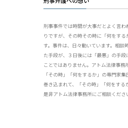
刑事弁護への想い
電
話
を
刑事事件では時間が大事だとよく言わ
りですが、その時その時に「何をする
弁護
士に
す。事件は、日々動いています。相談
相談
た手段が、３日後には「最悪」の手段
する
メリ
ことではありません。アトム法律事務
ット
「その時」「何をするか」の専門家集
は？
巻き込まれて、「その時」「何をする
是非アトム法律事務所にご相談くださ
弁護
士に
依頼
する
メリ