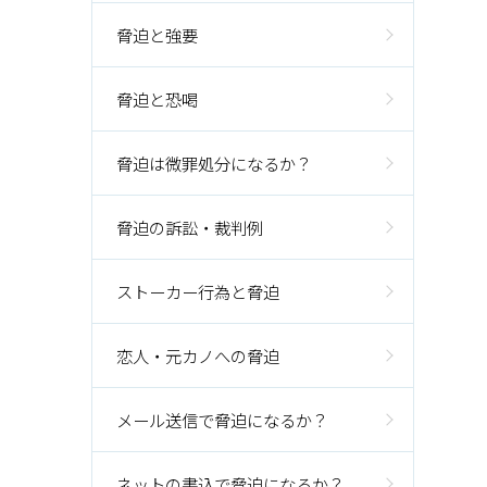
脅迫と強要
脅迫と恐喝
脅迫は微罪処分になるか？
脅迫の訴訟・裁判例
ストーカー行為と脅迫
恋人・元カノへの脅迫
メール送信で脅迫になるか？
ネットの書込で脅迫になるか？