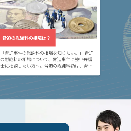
脅迫の慰謝料の相場は？
「脅迫事件の慰謝料の相場を知りたい。」 脅迫
の慰謝料の相場について、脅迫事件に強い弁護
士に相談したい方へ。脅迫の慰謝料額は、脅迫
行為の悪質性や、反復継続性などによって変わ
りますが、傾向を理解しておくことは大切で
す。 脅迫 […]