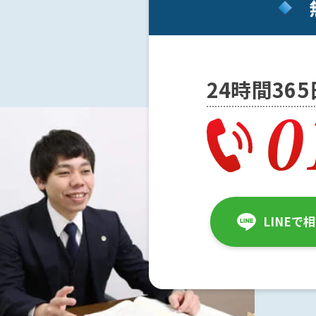
メー
ル送
信で
脅迫
にな
24時間36
る
か？
脅迫
の慰
謝料
の相
場
LINEで
は？
ア
ト