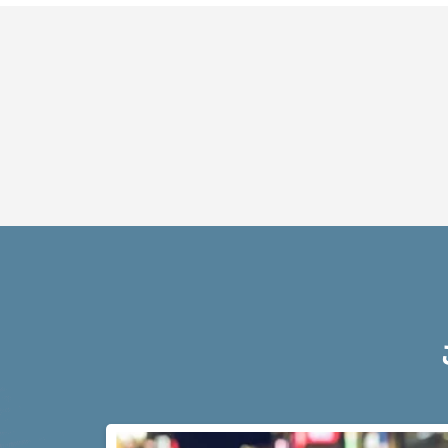
ット
は？
アト
ム弁
護士
事務
所の
特徴
は？
脅
迫
事
件
の
よ