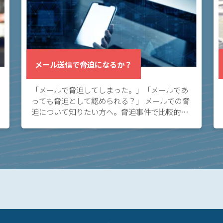
メール送信で脅迫になるか？
「メールで脅迫してしまった。」「メールであ
っても脅迫として認められる？」 メールでの脅
迫について知りたい方へ。脅迫事件で比較的多
い態様として、メールがあります。メールは証
拠に残り言い逃れできないため、メールが脅迫
になるリ […]