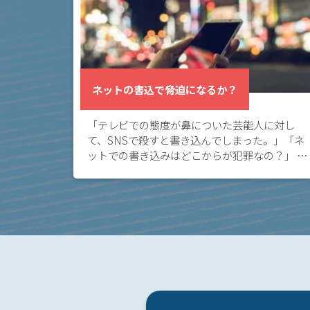
く
あ
る
相
談・
ネットの書込で脅迫になるか？
お
悩
「テレビでの態度が鼻についた芸能人に対し
み
て、SNSで殺すと書き込んでしまった。」「ネ
ットでの書き込みはどこからが犯罪なの？」 ネ
ネッ
ット上の書き込みが脅迫罪に当たるケースにつ
いて知りたい方へ。 ネット上に深く考えずに書
トの
き込ん […]
書込
で脅
迫に
なる
か？