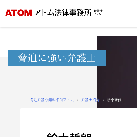
Skip
to
content
無
料
相
談
予
約
脅迫弁護の無料相談アトム
»
弁護士紹介
»
鈴木哲朗
を
ご
希