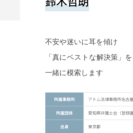
鈴木哲朗
望
さ
れ
る
不安や迷いに耳を傾け
方
は
「真にベストな解決策」を
こ
一緒に模索します
ち
ら
所属事務所
アトム法律事務所名古
所属団体
愛知県弁護士会（登録番号 
24
出身
東京都