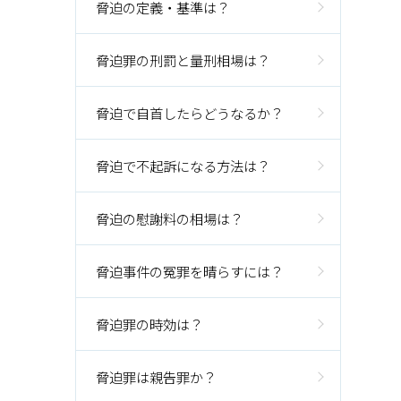
脅迫の定義・基準は？
脅迫罪の刑罰と量刑相場は？
脅迫で自首したらどうなるか？
脅迫で不起訴になる方法は？
脅迫の慰謝料の相場は？
脅迫事件の冤罪を晴らすには？
脅迫罪の時効は？
脅迫罪は親告罪か？