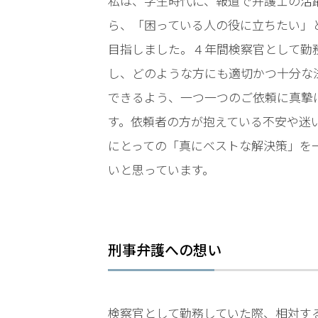
私は、学生時代に、報道で弁護士の活
LINEで相談案内
メールで
ら、「困っている人の役に立ちたい」
目指しました。４年間検察官として勤
し、どのような方にも適切かつ十分な
できるよう、一つ一つのご依頼に真摯
す。依頼者の方が抱えている不安や迷
にとっての「真にベストな解決策」を
脅
迫
いと思っています。
事
件
で
お
刑事弁護への想い
悩
み
な
ら
検察官として勤務していた際、相対す
お