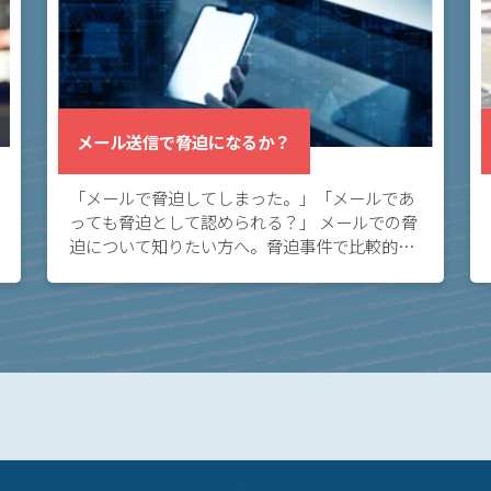
メール送信で脅迫になるか？
「メールで脅迫してしまった。」「メールであ
っても脅迫として認められる？」 メールでの脅
迫について知りたい方へ。脅迫事件で比較的多
い態様として、メールがあります。メールは証
拠に残り言い逃れできないため、メールが脅迫
になるリ […]