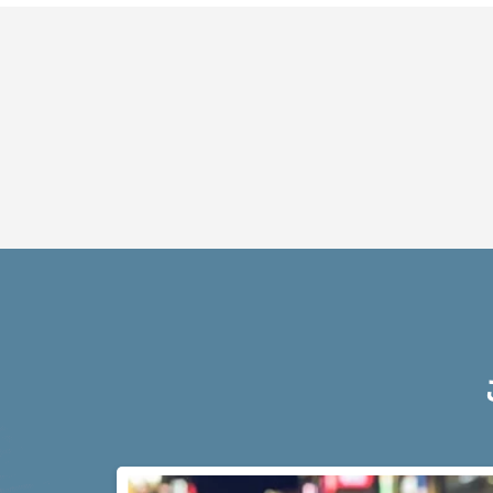
ット
は？
アト
ム弁
護士
事務
所の
特徴
は？
脅
迫
事
件
の
よ