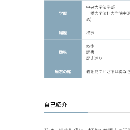
時
中央大学法学部
学歴
一橋大学法科大学院中退
間
め)
365
経歴
検事
日!
散歩
全
趣味
読書
歴史巡り
国
座右の銘
義を見てせざるは勇な
対
応!
自己紹介