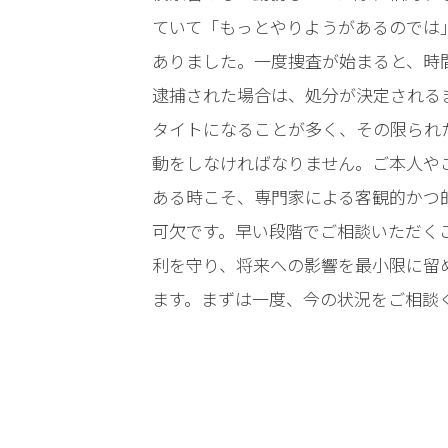
電
ていて「もっとやりようがあるのでは
話
ありました。一度捜査が始まると、時
を
逮捕された場合は、処分が決定される
タイトになることが多く、その限られ
弁護
士に
動をしなければなりません。ご本人や
相談
ある時こそ、専門家による客観的かつ
する
メリ
可欠です。早い段階でご相談いただく
ット
利を守り、将来への影響を最小限に留
は？
ます。まずは一度、今の状況をご相談
弁護
士に
依頼
する
メリ