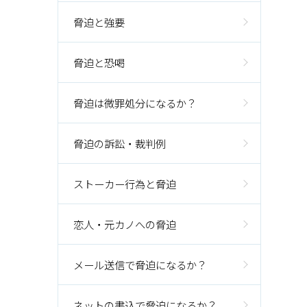
脅迫と強要
脅迫と恐喝
脅迫は微罪処分になるか？
脅迫の訴訟・裁判例
ストーカー行為と脅迫
恋人・元カノへの脅迫
メール送信で脅迫になるか？
ネットの書込で脅迫になるか？