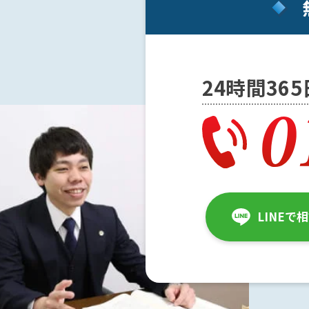
メー
ル送
信で
脅迫
にな
24時間36
る
か？
脅迫
の慰
謝料
の相
場
LINEで
は？
ア
ト