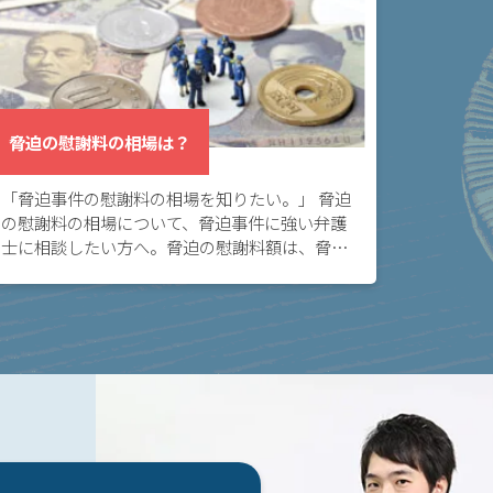
脅迫の慰謝料の相場は？
「脅迫事件の慰謝料の相場を知りたい。」 脅迫
の慰謝料の相場について、脅迫事件に強い弁護
士に相談したい方へ。脅迫の慰謝料額は、脅迫
行為の悪質性や、反復継続性などによって変わ
りますが、傾向を理解しておくことは大切で
す。 脅迫 […]