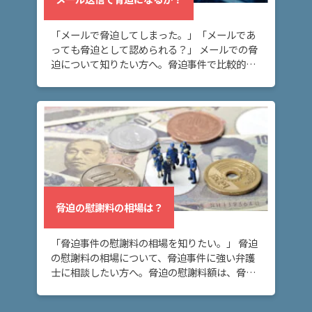
介
「メールで脅迫してしまった。」「メールであ
っても脅迫として認められる？」 メールでの脅
解
迫について知りたい方へ。脅迫事件で比較的多
決
い態様として、メールがあります。メールは証
事
拠に残り言い逃れできないため、メールが脅迫
例
になるリ […]
と
実
績
弁
護
脅迫の慰謝料の相場は？
士
費
「脅迫事件の慰謝料の相場を知りたい。」 脅迫
用
の慰謝料の相場について、脅迫事件に強い弁護
士に相談したい方へ。脅迫の慰謝料額は、脅迫
行為の悪質性や、反復継続性などによって変わ
地
りますが、傾向を理解しておくことは大切で
図・