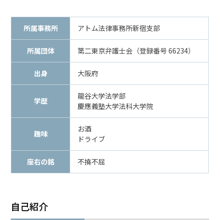
メールで相談予約
LINEで相談案内
所属事務所
アトム法律事務所新宿支部
所属団体
第二東京弁護士会（登録番号 66234）
脅
出身
大阪府
迫
事
龍谷大学法学部
件
学歴
慶應義塾大学法科大学院
で
お
お酒
悩
趣味
ドライブ
み
な
座右の銘
不撓不屈
ら
お
電
話
自己紹介
を