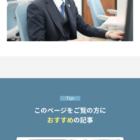
み
ネッ
トの
書込
で脅
迫に
なる
か？
メー
ル送
信で
Tips
脅迫
このページをご覧の方に
にな
る
おすすめ
の記事
か？