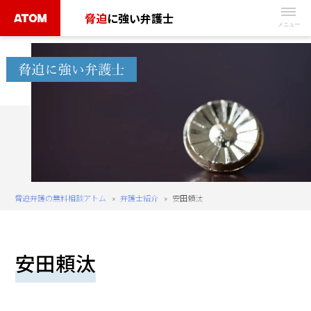
Skip
脅迫
に強い弁護士
to
無
content
料
相
談
予
約
は
こ
ち
脅迫弁護の無料相談アトム
»
弁護士紹介
»
安田頼汰
ら
タ
安田頼汰
ッ
プ
で
電