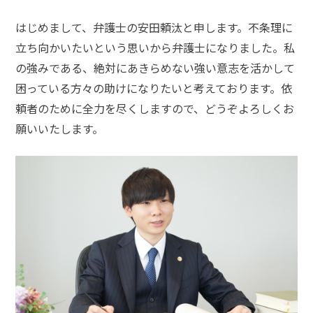
はじめまして、弁護士の安田頼汰と申します。不条理に
弁護
士に
立ち向かいたいという思いから弁護士になりました。私
相談
の強みである、絶対にあきらめない強い意志を活かして
する
メリ
困っている方々の助けになりたいと考えております。依
ット
頼者のために全力を尽くしますので、どうぞよろしくお
は？
願いいたします。
弁護
士に
依頼
する
メリ
ット
は？
アト
ム弁