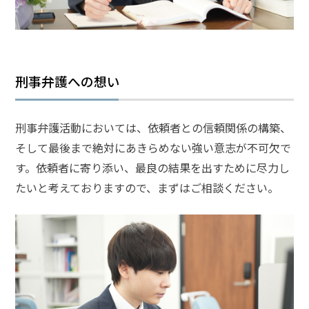
護士
事務
所の
特徴
は？
刑事弁護への想い
脅
刑事弁護活動においては、依頼者との信頼関係の構築、
迫
事
そして最後まで絶対にあきらめない強い意志が不可欠で
件
す。依頼者に寄り添い、最良の結果を出すために尽力し
の
たいと考えておりますので、まずはご相談ください。
よ
く
あ
る
相
談・
お
悩