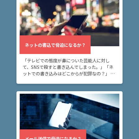
脅迫
の慰
謝料
の相
場
は？
ネットの書込で脅迫になるか？
ア
「テレビでの態度が鼻についた芸能人に対し
ト
て、SNSで殺すと書き込んでしまった。」「ネ
ム
ットでの書き込みはどこからが犯罪なの？」 ネ
に
ット上の書き込みが脅迫罪に当たるケースにつ
つ
いて知りたい方へ。 ネット上に深く考えずに書
い
き込ん […]
て
弁
護
士
紹
メール送信で脅迫になるか？