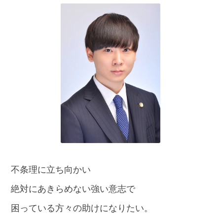
話
を
か
け
る
電
話
受
付
24
時
間
365
日!
全
国
対
不条理に立ち向かい
応!
絶対にあきらめない強い意志で
困っている方々の助けになりたい。