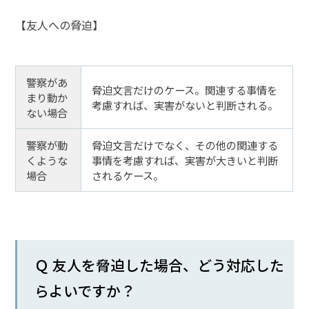
【友人への脅迫】
弁護
士に
相談
する
警察があ
メリ
脅迫文言だけのケース。関連する事情を
まり動か
ット
考慮すれば、実害がないと判断される。
は？
ない場合
警察が動
脅迫文言だけでなく、その他の関連する
くような
事情を考慮すれば、実害が大きいと判断
弁護
士に
場合
されるケース。
依頼
する
メリ
ット
は？
Ｑ 友人を脅迫した場合、どう対応した
らよいですか？
アト
ム弁