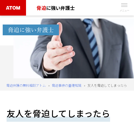
Skip
脅迫
に強い弁護士
to
無
content
料
相
談
予
約
は
こ
ち
脅迫弁護の無料相談アトム
»
脅迫事件の基礎知識
»
友人を脅迫してしまったら
ら
タ
友人を脅迫してしまったら
ッ
プ
で
電