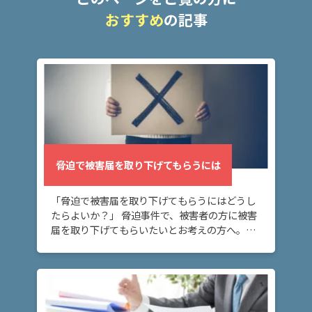
み
おすすめ
の記事
ネッ
トの
書込
で脅
迫に
なる
か？
脅迫で被害届を取り下げてもらうには
メー
「脅迫で被害届を取り下げてもらうにはどうし
ル送
信で
たらよいか？」 脅迫事件で、被害者の方に被害
脅迫
届を取り下げてもらいたいとお考えの方へ。被
にな
害届を取り下げてもらうには、被害者への謝
る
罪、そして示談を成立させることが重要になり
か？
ます。 脅 […]