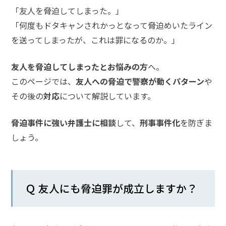
「友人を脅迫してしまった。」
話
を
「何度もドタキャンされかっとなって脅迫めいたライン
か
を送ってしまったが、これは罪になるのか。」
け
る
友人を脅迫してしまったとお悩みの方
へ。
このページでは、
友人への脅迫で警察が動くパターン
や
電
話
その後の
対応
について解説しています。
受
付
24
脅迫事件に強い弁護士に相談
して、
刑事事件化
を防ぎま
時
間
しょう。
365
日!
全
国
対
応!
Ｑ 友人にも脅迫罪が成立しますか？