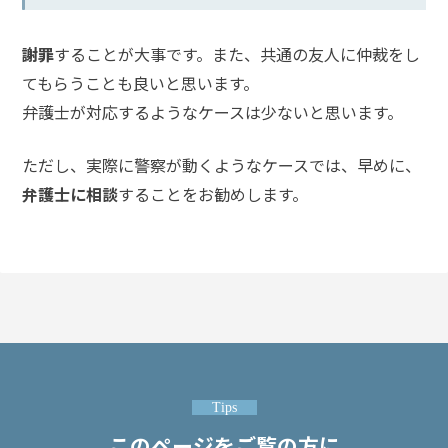
護士
事務
謝罪
することが大事です。また、共通の友人に仲裁をし
所の
特徴
てもらうことも良いと思います。
は？
弁護士が対応するようなケースは少ないと思います。
ただし、実際に警察が動くようなケースでは、早めに、
脅
迫
弁護士に相談
することをお勧めします。
事
件
の
よ
く
あ
る
相
談・
Tips
お
悩
このページをご覧の方に