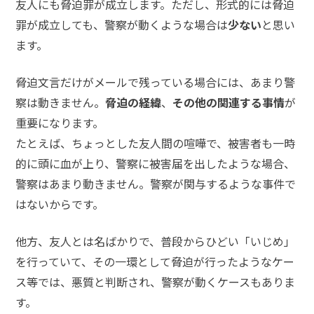
友人にも脅迫罪が成立します。ただし、形式的には脅迫
メールで相談予約
LINEで相談案内
罪が成立しても、警察が動くような場合は
少ない
と思い
ます。
脅迫文言だけがメールで残っている場合には、あまり警
脅
察は動きません。
脅迫の経緯
、
その他の関連する事情
が
迫
重要になります。
事
件
たとえば、ちょっとした友人間の喧嘩で、被害者も一時
で
的に頭に血が上り、警察に被害届を出したような場合、
お
警察はあまり動きません。警察が関与するような事件で
悩
み
はないからです。
な
ら
他方、友人とは名ばかりで、普段からひどい「いじめ」
お
を行っていて、その一環として脅迫が行ったようなケー
電
ス等では、悪質と判断され、警察が動くケースもありま
話
を
す。