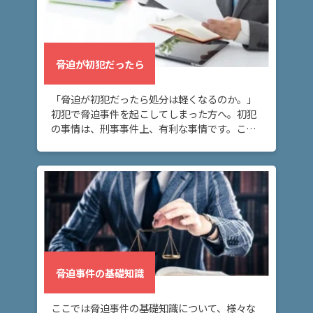
脅迫
の慰
謝料
の相
場
脅迫が初犯だったら
は？
「脅迫が初犯だったら処分は軽くなるのか。」
初犯で脅迫事件を起こしてしまった方へ。初犯
ア
の事情は、刑事事件上、有利な事情です。この
ト
ページでは今後の対応についても簡単に説明し
ます。 脅迫事件に強い弁護士に相談して、事件
ム
を早期 […]
に
つ
い
て
弁
脅迫事件の基礎知識
護
士
ここでは脅迫事件の基礎知識について、様々な
紹