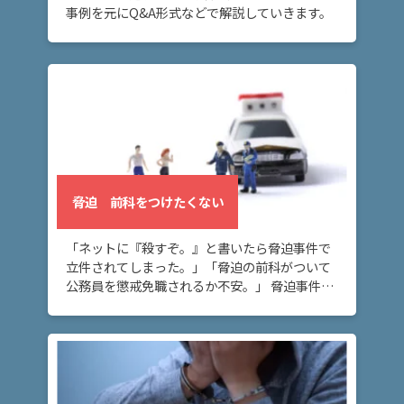
介
事例を元にQ&A形式などで解説していきます。
解
決
事
例
と
実
績
脅迫 前科をつけたくない
弁
「ネットに『殺すぞ。』と書いたら脅迫事件で
護
立件されてしまった。」「脅迫の前科がついて
士
公務員を懲戒免職されるか不安。」 脅迫事件で
費
前科がつかないか不安な方へ。脅迫事件で立件
用
されてしまった場合でも、早期に被害者と示談
を成立さ […]
地
図・