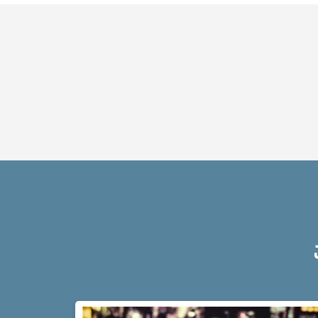
ット
は？
アト
ム弁
護士
事務
所の
特徴
は？
脅
迫
事
件
の
よ