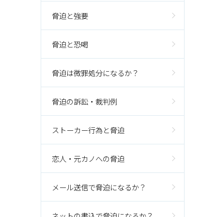
脅迫と強要
脅迫と恐喝
脅迫は微罪処分になるか？
脅迫の訴訟・裁判例
ストーカー行為と脅迫
恋人・元カノへの脅迫
メール送信で脅迫になるか？
ネットの書込で脅迫になるか？