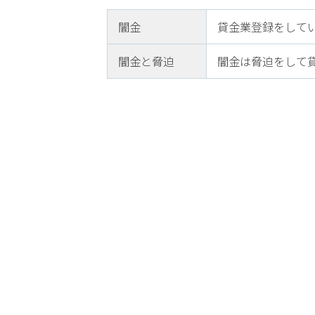
電
闇金
貸金業登録をして
話
を
闇金と脅迫
闇金は脅迫をして
弁護
士に
相談
する
メリ
ット
は？
弁護
士に
依頼
する
メリ