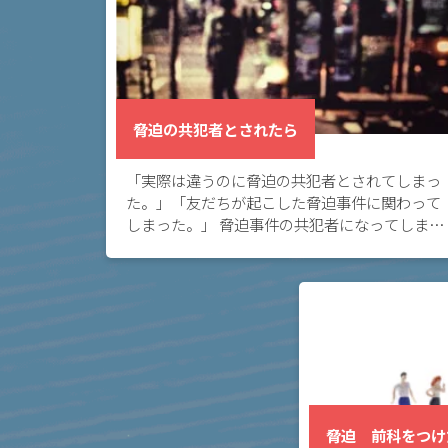
く
あ
る
相
談・
脅迫の共犯者とされたら
お
悩
「実際は違うのに脅迫の共犯者とされてしまっ
み
た。」「友だちが起こした脅迫事件に関わって
しまった。」 脅迫事件の共犯者になってしまい
ネッ
お悩みの方へ。このページでは、脅迫の共犯者
とされる場合、共犯者とされた場合の対応につ
トの
いて、実 […]
書込
で脅
迫に
なる
か？
脅迫 前科をつけ