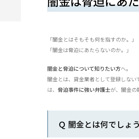
闇金は脅迫にあた
望
さ
れ
る
「闇金とはそもそも何を指すのか。」
方
「闇金は脅迫にあたらないのか。」
は
闇金と脅迫について知りたい方
へ。
こ
闇金とは、貸金業者として登録しない
ち
は、
脅迫事件に強い弁護士
が、闇金の
ら
Ｑ 闇金とは何でしょ
24