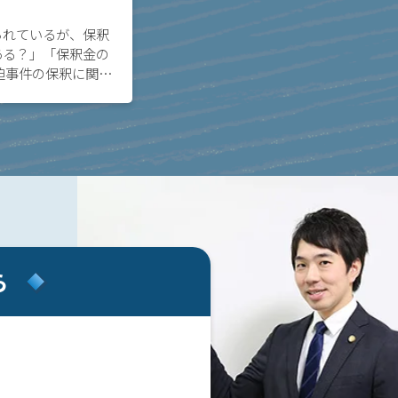
られているが、保釈
ある？」「保釈金の
迫事件の保釈に関し
については、裁判所
を伝えることで、早
ら