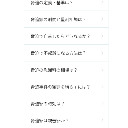
脅迫の定義・基準は？
脅迫罪の刑罰と量刑相場は？
脅迫で自首したらどうなるか？
脅迫で不起訴になる方法は？
脅迫の慰謝料の相場は？
脅迫事件の冤罪を晴らすには？
脅迫罪の時効は？
脅迫罪は親告罪か？