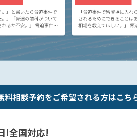
ぞ。』と書いたら脅迫事件で
「脅迫事件で留置場に入れ
た。」「脅迫の前科がついて
されるためにできることは
されるか不安。」 脅迫事件で
相場を教えてほしい。」 脅
不安な方へ。脅迫事件で立件
てお悩みの方へ。脅迫事件
合でも、早期に被害者と示談
や検察官に弁護士から意見
期に釈放 […]
無料相談予約をご希望される方はこち
5日!全国対応!