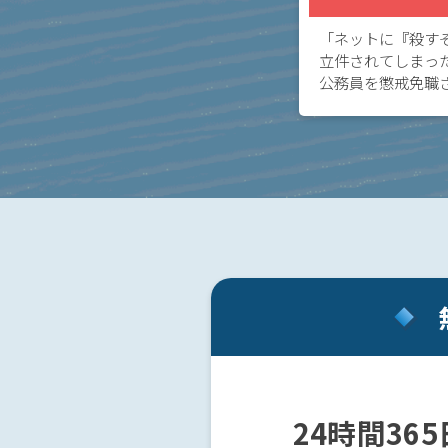
メー
ル送
「ネットに『殺す
信で
立件されてしまっ
脅迫
公務員を懲戒免職
にな
前科がつかないか
る
されてしまった場
か？
を成立さ […]
脅迫
の慰
謝料
の相
場
は？
ア
24時間36
ト