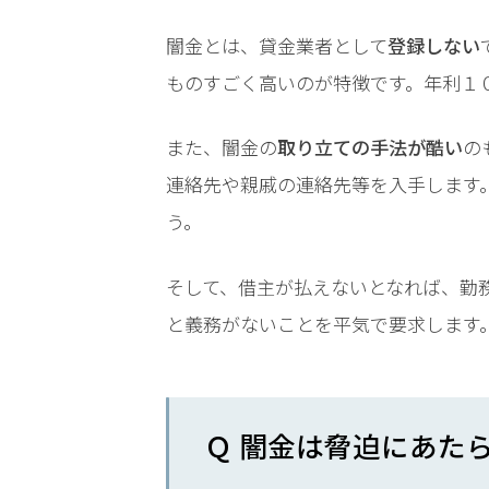
時
闇金とは、貸金業者として
登録しない
間
ものすごく高いのが特徴です。年利１
365
また、闇金の
取り立ての手法が酷い
の
日!
連絡先や親戚の連絡先等を入手します
全
う。
国
そして、借主が払えないとなれば、勤
対
と義務がないことを平気で要求します
応!
Ｑ 闇金は脅迫にあた