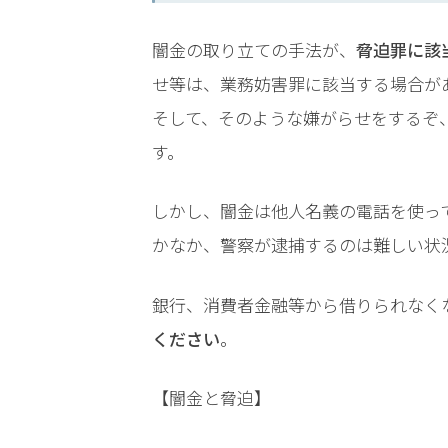
LINEで相談案内
メールで
闇金の取り立ての手法が、
脅迫罪に該
せ等は、業務妨害罪に該当する場合が
そして、そのような嫌がらせをするぞ
す。
脅
しかし、闇金は他人名義の電話を使っ
迫
かなか、警察が逮捕するのは難しい状
事
件
で
銀行、消費者金融等から借りられなく
お
ください
。
悩
み
【闇金と脅迫】
な
ら
お